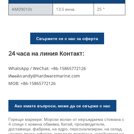
AM09010s
13,5 инча
25 °
Свържете се с нас за оферта
24 часа на линия Контакт:
WhatsApp / WeChat: +86-15865772126
Имейл:
andy@hardwaremarine.com
MOB:
+86-15865772126
Ако имате въпроси, може да се свърже с нас
Горещи маркери: Морски волан от неръждаема стомана с
4 спици с кожена обвивка, Китай, производители,
доставчици, фабрика, на едро, персонализиран, на склад,
ценова листа, оферта, огледало полирана, устойчивост на