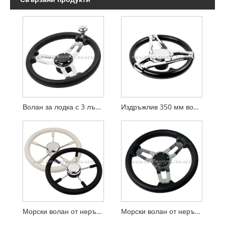
Волан за лодка с 3 лъча от неръждаема стомана и копче
Издръжлив 350 мм волан за лодка от ABS пластмаса
Морски волан от неръждаема стомана с 5 спици
Морски волан от неръждаема стомана с 3 спици