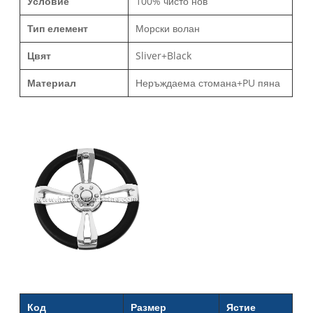
Условие
100% чисто нов
Тип елемент
Морски волан
Цвят
Sliver+Black
Материал
Неръждаема стомана+PU пяна
Код
Размер
Ястие