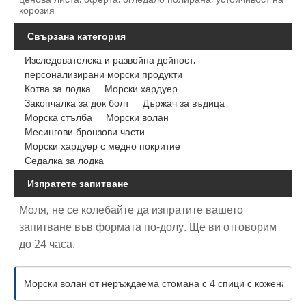
корозия
Свързана категория
Изследователска и развойна дейност,
персонализирани морски продукти
Котва за лодка
Морски хардуер
Закопчалка за док болт
Държач за въдица
Морска стълба
Морски волан
Месингови бронзови части
Морски хардуер с медно покритие
Седалка за лодка
Изпратете запитване
Моля, не се колебайте да изпратите вашето
запитване във формата по-долу. Ще ви отговорим
до 24 часа.