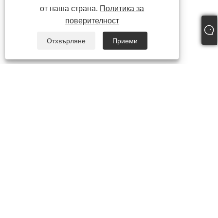
от наша страна.
Политика за
поверителност
Отхвърляне
Приеми
+86-15865772126
andy@hardwaremarine.com
Авторско право © 2023 Shandong Power Industry and Trade Co.,
Ltd. Всички права запазени.