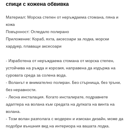
спици с кожена обвивка
Материал: Морска степен от неръждаема стомана, пяна и
кожа
Повърхност: Огледало полирано
Приложение: Кораб, яхта, аксесоари за лодка, морски
хардуер, плаващи аксесоари
- Изработена от неръждаема стомана от морска степен,
устойчива на ръжда и корозия, направена да издържа на
суровата среда за солена вода.
- Воланът е внимателно полиран. Без стърнища, без тръни,
без неравности.
- Лесна инсталация. Когато инсталирате, подравнете
адаптера на волана към средата на дупката на винта на
волана.
- Този волан разполага с модерен и изискан дизайн, може да
подобри външния вид на интериора на вашата лодка.