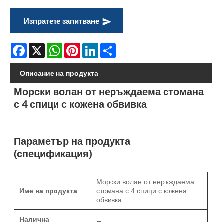
Изпратете запитване
Facebook
X
WhatsApp
Pinterest
LinkedIn
Share
Описание на продукта
Морски волан от неръждаема стомана
с 4 спици с кожена обвивка
Параметър на продукта
(спецификация)
Морски волан от неръждаема
Име на продукта
стомана с 4 спици с кожена
обвивка
Налична