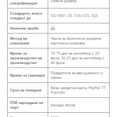
Повече размер
спецификация
Стандарти, които
ISO 9001, CE, TUV, CCS, SGS.
следват до
Налични проби
Да.
Метод на
Чанта за балончета+дървена
опаковане
картонена опаковка
Време за
10-15 дни за контейнер с 20
производство на
фута, 20-25 дни за контейнер с
производство
40 фута.
Подкрепете възвръщаемост и
Време за гаранция
обмен
Виза, кредитна карта, PayPal, TT
Срок на плащане
Transfer
FOB зареждане на
Кингдао Китай
порт