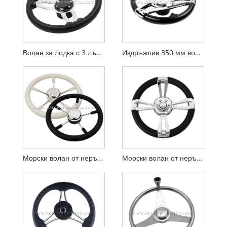
Волан за лодка с 3 лъча от неръждаема стомана и копче
Издръжлив 350 мм волан за лодка от ABS пластмаса
Морски волан от неръждаема стомана с 5 спици
Морски волан от неръждаема стомана с 4 спици с кожена обвивка