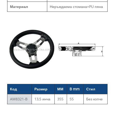
Материал
Неръждаема стомана+PU пяна
Код
Размер
ММ
B mm
Стил
AM8321-B
13,5 инча
355
55
Без копче