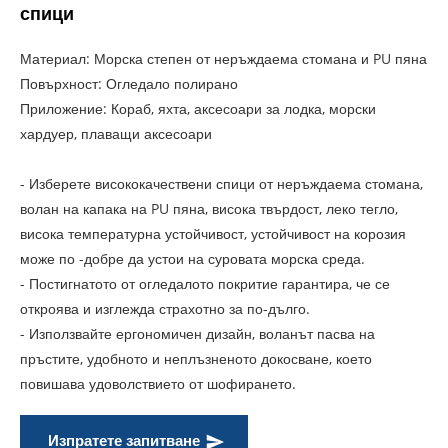
спици
Материал: Морска степен от неръждаема стомана и PU пяна
Повърхност: Огледало полирано
Приложение: Кораб, яхта, аксесоари за лодка, морски
хардуер, плаващи аксесоари
- Изберете висококачествени спици от неръждаема стомана,
волан на капака на PU пяна, висока твърдост, леко тегло,
висока температурна устойчивост, устойчивост на корозия
може по -добре да устои на суровата морска среда.
- Постигнатото от огледалото покритие гарантира, че се
откроява и изглежда страхотно за по-дълго.
- Използвайте ергономичен дизайн, воланът пасва на
пръстите, удобното и неплъзненото докосване, което
повишава удоволствието от шофирането.
Изпратете запитване