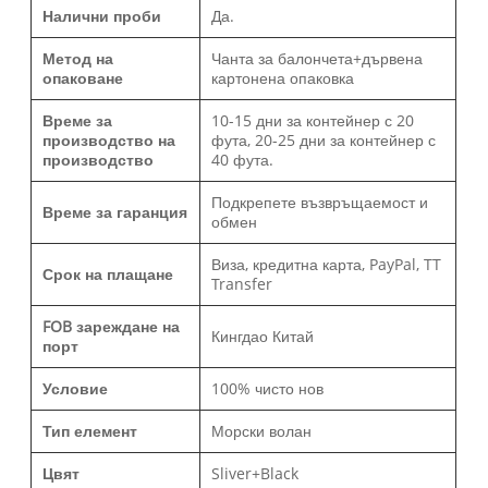
Налични проби
Да.
Метод на
Чанта за балончета+дървена
опаковане
картонена опаковка
Време за
10-15 дни за контейнер с 20
производство на
фута, 20-25 дни за контейнер с
производство
40 фута.
Подкрепете възвръщаемост и
Време за гаранция
обмен
Виза, кредитна карта, PayPal, TT
Срок на плащане
Transfer
FOB зареждане на
Кингдао Китай
порт
Условие
100% чисто нов
Тип елемент
Морски волан
Цвят
Sliver+Black