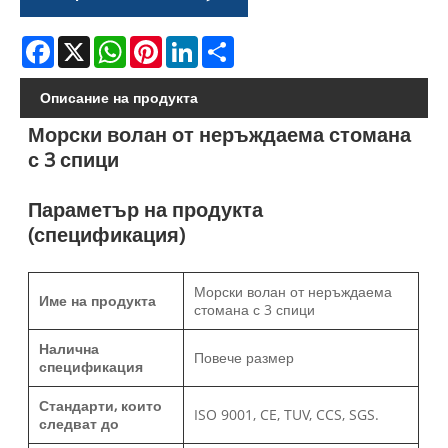
Facebook
X
WhatsApp
Pinterest
LinkedIn
Share
Описание на продукта
Морски волан от неръждаема стомана
с 3 спици
Параметър на продукта
(спецификация)
Морски волан от неръждаема
Име на продукта
стомана с 3 спици
Налична
Повече размер
спецификация
Стандарти, които
ISO 9001, CE, TUV, CCS, SGS.
следват до