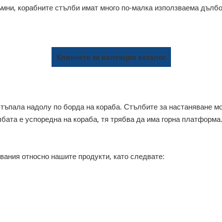
ръмни, корабните стълби имат много по-малка използваема дълбо
Кликнете за колекция каталог
стъпала надолу по борда на кораба. Стълбите за настаняване м
лбата е успоредна на кораба, тя трябва да има горна платформа
вания относно нашите продукти, като следвате: