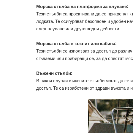
Морска стълба на платформа за плуване:
Тези стълби са проектирани да се прикрепят к
лодката. Те осигуряват безопасен и удобен на
след плуване или други водни дейности.
Морска стълба в кокпит или кабина:
Тези стълби се използват за достъп до различ
сгъваеми или прибиращи се, за да спестят мяст
Въжени стълби:
В някои случаи въжените стълби могат да се 
достъп. Те са изработени от здрави въжета и 