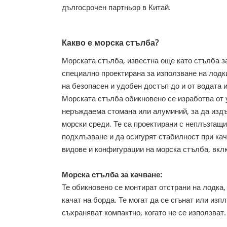
дългосрочен партньор в Китай.
Какво е морска стълба?
Морската стълба, известна още като стълба за
специално проектирана за използване на лодки
на безопасен и удобен достъп до и от водата 
Морската стълба обикновено се изработва от 
неръждаема стомана или алуминий, за да издъ
морски среди. Те са проектирани с неплъзгащи
подхлъзване и да осигурят стабилност при ка
видове и конфигурации на морска стълба, вкл
Морска стълба за качване:
Те обикновено се монтират отстрани на лодка,
качат на борда. Те могат да се сгънат или изпл
съхраняват компактно, когато не се използват.