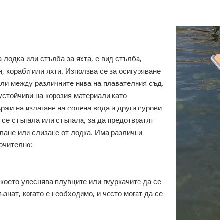
 лодка или стълба за яхта, е вид стълба,
, кораби или яхти. Използва се за осигуряване
или между различните нива на плавателния съд.
устойчиви на корозия материали като
ржи на излагане на солена вода и други сурови
 се стъпала или стъпала, за да предотвратят
чване или слизане от лодка. Има различни
ючително:
 което улеснява плувците или гмуркачите да се
ъзнат, когато е необходимо, и често могат да се