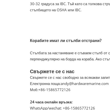
30-32 градуса за IBC. Тъй като са толкова ст
стълбището на OSHA или IBC.
Корабите имат ли стълби отстрани?
Стълбата за настаняване е сгъваем стълб от 
перпендикулярно на борда на кораба. Ако стъ
Свържете се с нас
Свържете се с нас свободно за всякакви запит
Електронна поща:
andy@hardwaremarine.com
Моб:
+86-15865772126
24 часа онлайн връзка:
WhatsApp/wechat: +86-15865772126