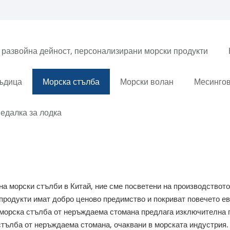
 развойна дейност, персонализирани морски продукти
въдица
Морска стълба
Морски волан
Месингов
едалка за лодка
а морски стълби в Китай, ние сме посветени на производството
продукти имат добро ценово предимство и покриват повечето е
а морска стълба от неръждаема стомана предлага изключителна 
 стълба от неръждаема стомана, очаквани в морската индустрия