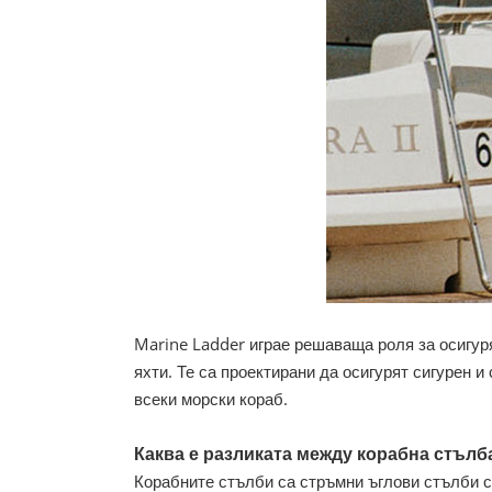
Marine Ladder играе решаваща роля за осигуря
яхти. Те са проектирани да осигурят сигурен и
всеки морски кораб.
Каква е разликата между корабна стълб
Корабните стълби са стръмни ъглови стълби с 