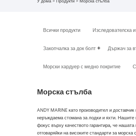
У дома
>
Продукти
> Морска стълба
Всички продукти
Изследователска и
Закопчалка за док болт
Държач за 
Морски хардуер с медно покритие
С
Морска стълба
ANDY MARINE като производител и доставчик н
неръждаема стомана за лодки и яхти. Нашите 
фокус върху качеството гарантира, че нашат
отговаряйки на високите стандарти за морска