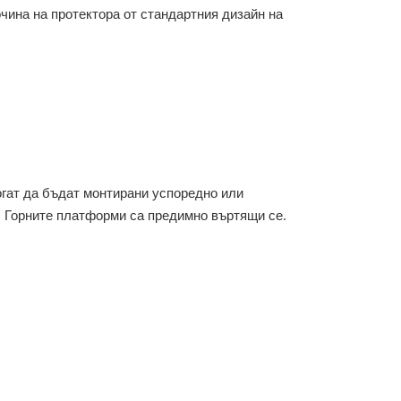
чина на протектора от стандартния дизайн на
огат да бъдат монтирани успоредно или
. Горните платформи са предимно въртящи се.