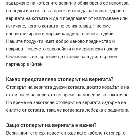
задържане на котвените вериги и обикновено се използва
на лодки и яхти. Те са проектирани да захващат здраво
веригата на котвата и да я предпазват от изплъзване или
изтичане, когато котвата не се използва. Ние сме
специализирани в морски хардуер от много години.
Нашите продукти имат добро ценово предимство и
покриват повечето европейски и американски пазари.
Очакваме с нетърпение да станем ваш дългосрочен
партньор в Китай.
Какво представлява стоперът на веригата?
Стоперът на веригата държи котвата, докато корабът е на
път и насочва веригата по време на маневри за закотвяне.
По време на закотвяне стоперът на веригата издържа на
силите от котвата, така че котвената лебедка е защитена.
Защо стоперът на веригата е важен?
Верижният стопер, известен още като кабелен стопер, е