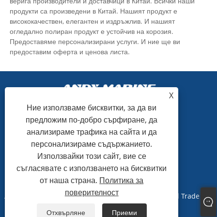
верига производители и доставчици в Китай. Всички наши
продукти са произведени в Китай. Нашият продукт е
висококачествен, елегантен и издръжлив. И нашият
огледално полиран продукт е устойчив на корозия.
Предоставяме персонализирани услуги. И ние ще ви
предоставим оферта и ценова листа.
X
Ние използваме бисквитки, за да ви
предложим по-добро сърфиране, да
+86-15865772126
анализираме трафика на сайта и да
персонализираме съдържанието.
andy@hardwaremarine.com
Използвайки този сайт, вие се
съгласявате с използването на бисквитки
от наша страна.
Политика за
поверителност
Авторско право © 2023 Shandong Power Industry and Trade Co.,
Ltd. Всички права запазени.
Отхвърляне
Приеми