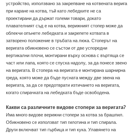
устройство, използвано за закрепване на котвената верига
при каране на котва, тъй като лебедките не са
проектирани да държат големи товари, докато
плавателният съд е на котва, верижният стопер може да
облекчи опънете лебедката и закрепете котвата в
затворено положение в тръбата на люка. Стоперът на
веригата обикновено се състои от две успоредни
вертикални плочи, монтирани върху основа с въртяща се
част или лапа, която се спуска надолу, за да понесе звено
на веригата. В стопера на веригата е монтирана шарнирна
греда, която може да бъде пусната между две звена на
веригата, за да се предотврати изтичането на веригата,
когато спирачката на лебедката бъде освободена.
Какви са различните видове стопери за веригата?
Има много видове верижни стопери за котва за брашпил.
Обикновено се използват тип гилотина и тип спирала.
Други включват тип гърбица и тип кука. Улавянето на