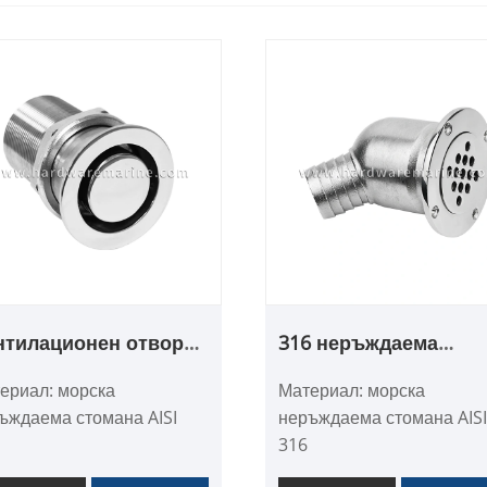
нтилационен отвор
316 неръждаема
 морски резервоар от
стомана за оттичане 
ериал: морска
Материал: морска
ръждаема стомана
морска палуба с топ
ъждаема стомана AISI
неръждаема стомана AIS
6
316
ърхност: Огледално
Повърхност: Огледално