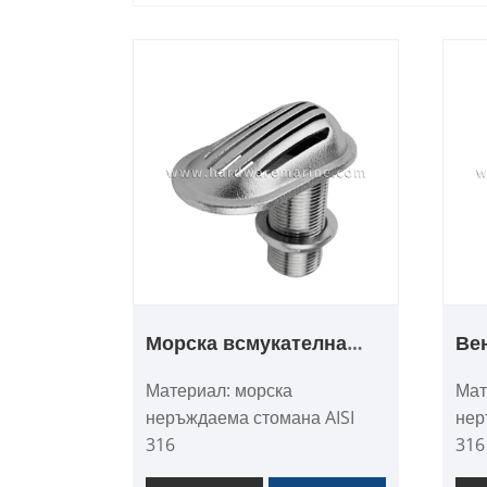
Морска всмукателна
Ве
цедка от неръждаема
за
Материал: морска
Мат
стомана 316
не
неръждаема стомана AISI
нер
31
316
316
Повърхност: Огледално
Пов