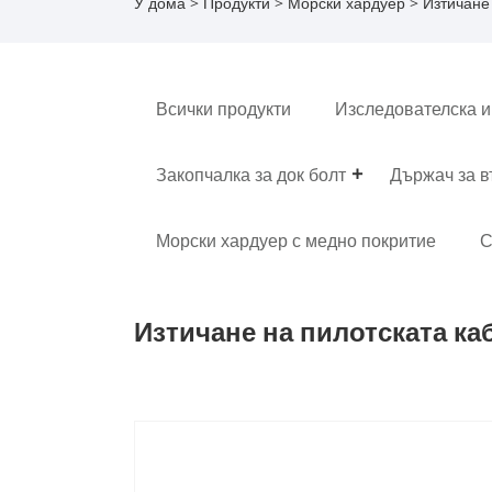
У дома
>
Продукти
>
Морски хардуер
> Изтичане
Всички продукти
Изследователска и
Закопчалка за док болт
Държач за 
Морски хардуер с медно покритие
С
Изтичане на пилотската ка