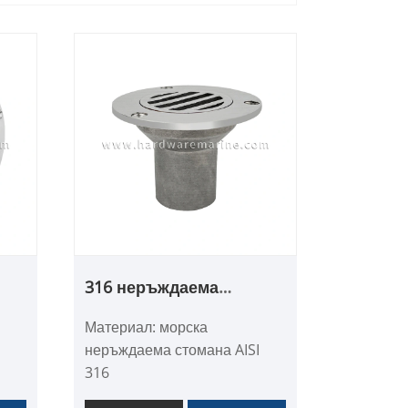
316 неръждаема
на
стомана, подвижна
Материал: морска
ка
дренажна чаша за
I
неръждаема стомана AISI
морска палуба
316
Повърхност: Огледално