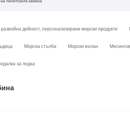
 на пилотската кабина
 развойна дейност, персонализирани морски продукти
въдица
Морска стълба
Морски волан
Месингов
едалка за лодка
бина