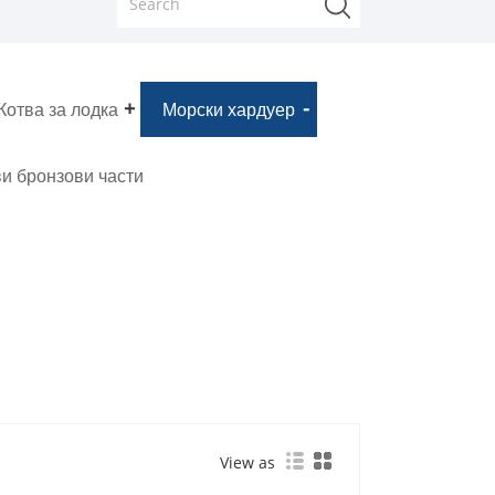
Котва за лодка
Морски хардуер
и бронзови части
View as