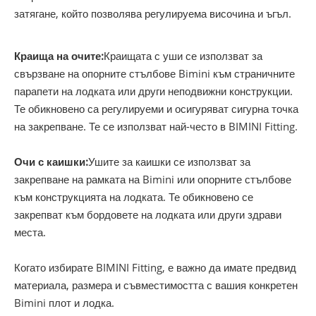
затягане, който позволява регулируема височина и ъгъл.
Краища на очите:
Краищата с уши се използват за
свързване на опорните стълбове Bimini към страничните
парапети на лодката или други неподвижни конструкции.
Те обикновено са регулируеми и осигуряват сигурна точка
на закрепване. Те се използват най-често в BIMINI Fitting.
Очи с каишки:
Ушите за каишки се използват за
закрепване на рамката на Bimini или опорните стълбове
към конструкцията на лодката. Те обикновено се
закрепват към бордовете на лодката или други здрави
места.
Когато избирате BIMINI Fitting, е важно да имате предвид
материала, размера и съвместимостта с вашия конкретен
Bimini плот и лодка.