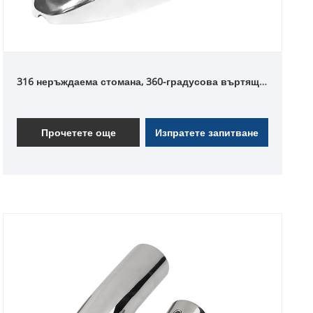
316 неръждаема стомана, 360-градусова въртяща
се панта за палуба с бързо освобождаване
Прочетете още
Изпратете запитване