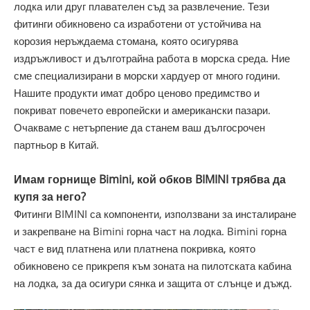
лодка или друг плавателен съд за развлечение. Тези
фитинги обикновено са изработени от устойчива на
корозия неръждаема стомана, която осигурява
издръжливост и дълготрайна работа в морска среда. Ние
сме специализирани в морски хардуер от много години.
Нашите продукти имат добро ценово предимство и
покриват повечето европейски и американски пазари.
Очакваме с нетърпение да станем ваш дългосрочен
партньор в Китай.
Имам горнище Bimini, кой обков BIMINI трябва да
купя за него?
Фитинги BIMINI са компоненти, използвани за инсталиране
и закрепване на Bimini горна част на лодка. Bimini горна
част е вид платнена или платнена покривка, която
обикновено се прикрепя към зоната на пилотската кабина
на лодка, за да осигури сянка и защита от слънце и дъжд.