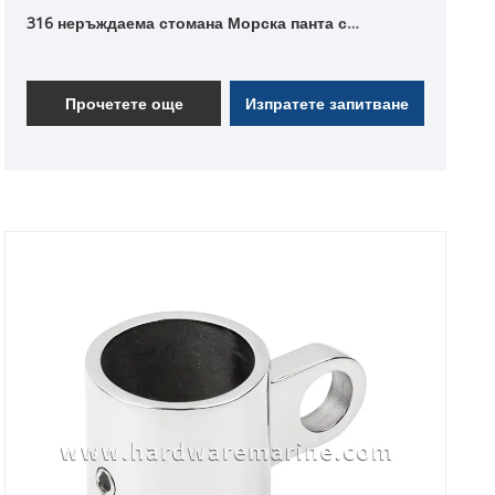
316 неръждаема стомана Морска панта с
вдлъбната палуба на острието
Прочетете още
Изпратете запитване