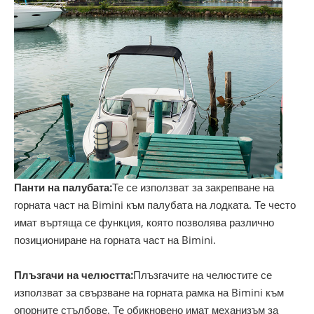
Панти на палубата:
Те се използват за закрепване на
горната част на Bimini към палубата на лодката. Те често
имат въртяща се функция, която позволява различно
позициониране на горната част на Bimini.
Плъзгачи на челюстта:
Плъзгачите на челюстите се
използват за свързване на горната рамка на Bimini към
опорните стълбове. Те обикновено имат механизъм за