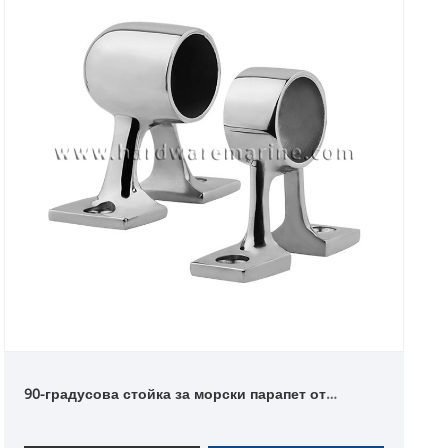
90-градусова стойка за морски парапет от
неръждаема стомана 316