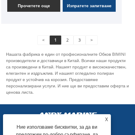
Прочетете още
Изпратете запитване
<
1
2
3
>
Нашата фабрика е един от професионалните Обков BIMINI
производители и доставчици в Китай. Всички наши продукти
са произведени в Китай. Нашият продукт е висококачествен,
елегантен и издръжлив. И нашият огледално полиран
продукт е устойчив на корозия. Предоставяме
персонализирани услуги. И ние ще ви предоставим оферта и
ценова листа.
X
Ние използваме бисквитки, за да ви
предложим по-добро сърфиране, да