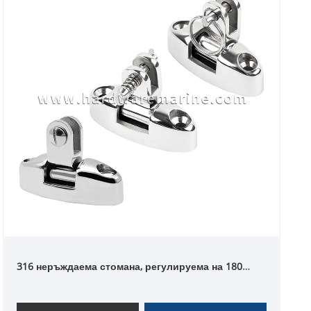
316 неръждаема стомана, регулируема на 180
градуса лодка Bimini горна въртяща се панта на
палубата