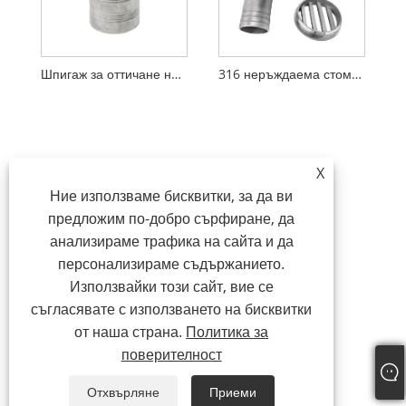
Шпигаж за оттичане на палубата на лодката от неръждаема стомана 316
316 неръждаема стомана 90 градуса Подвижен дренаж на морската палуба
X
Ние използваме бисквитки, за да ви
предложим по-добро сърфиране, да
анализираме трафика на сайта и да
персонализираме съдържанието.
Използвайки този сайт, вие се
съгласявате с използването на бисквитки
от наша страна.
Политика за
поверителност
Отхвърляне
Приеми