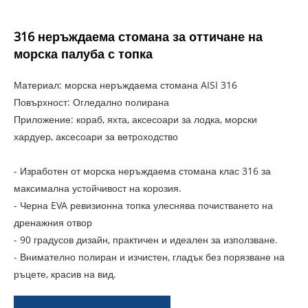
316 неръждаема стомана за оттичане на
морска палуба с топка
Материал: морска неръждаема стомана AISI 316
Повърхност: Огледално полирана
Приложение: кораб, яхта, аксесоари за лодка, морски
хардуер, аксесоари за ветроходство
- Изработен от морска неръждаема стомана клас 316 за
максимална устойчивост на корозия.
- Черна EVA ревизионна топка улеснява почистването на
дренажния отвор
- 90 градусов дизайн, практичен и идеален за използване.
- Внимателно полиран и изчистен, гладък без порязване на
ръцете, красив на вид.