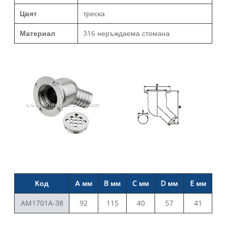
Цвят
треска
Материал
316 неръждаема стомана
Код
А мм
B мм
C мм
D мм
E мм
AM1701A-38
92
115
40
57
41