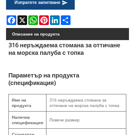
Изпратете запитване
Facebook
X
WhatsApp
Pinterest
LinkedIn
Share
Описание на продукта
316 неръждаема стомана за оттичане
на морска палуба с топка
Параметър на продукта
(спецификация)
Име на
316 неръждаема стомана за
продукта
оттичане на морска палуба с топка
Налична
Повече размер
спецификация
Стандарти,