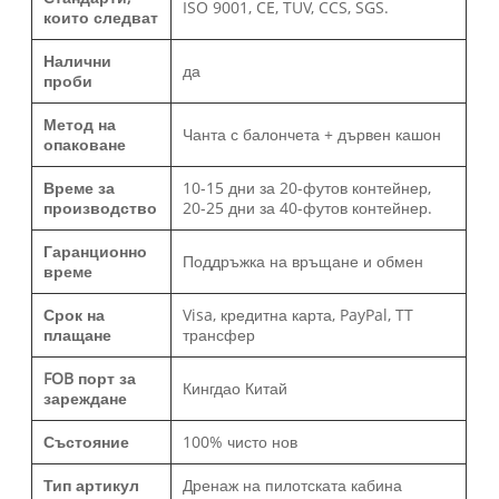
ISO 9001, CE, TUV, CCS, SGS.
които следват
Налични
да
проби
Метод на
Чанта с балончета + дървен кашон
опаковане
Време за
10-15 дни за 20-футов контейнер,
производство
20-25 дни за 40-футов контейнер.
Гаранционно
Поддръжка на връщане и обмен
време
Срок на
Visa, кредитна карта, PayPal, TT
плащане
трансфер
FOB порт за
Кингдао Китай
зареждане
Състояние
100% чисто нов
Тип артикул
Дренаж на пилотската кабина