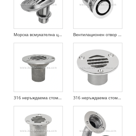
Морска всмукателна цедка от неръждаема стомана 316
Вентилационен отвор за морски резервоар от неръждаема стомана 316
316 неръждаема стомана, подвижна дренажна чаша за морска палуба
316 неръждаема стомана за дренаж на морска палуба