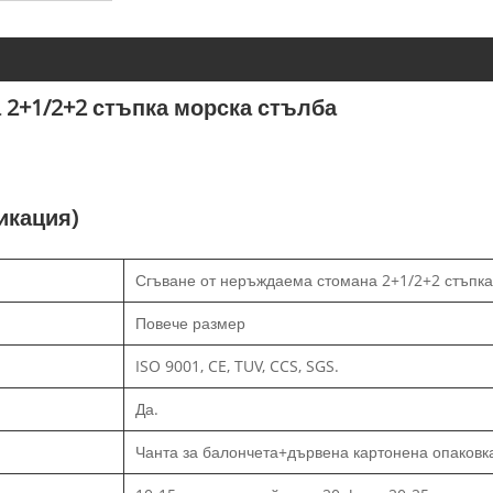
 2+1/2+2 стъпка морска стълба
икация)
Сгъване от неръждаема стомана 2+1/2+2 стъпка
Повече размер
ISO 9001, CE, TUV, CCS, SGS.
Да.
Чанта за балончета+дървена картонена опаковк