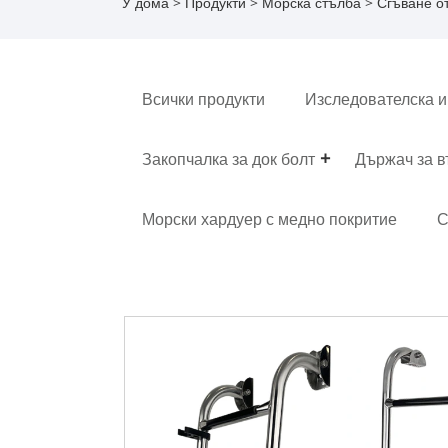
У дома
>
Продукти
>
Морска стълба
> Сгъване о
Всички продукти
Изследователска и
Закопчалка за док болт
Държач за 
Морски хардуер с медно покритие
С