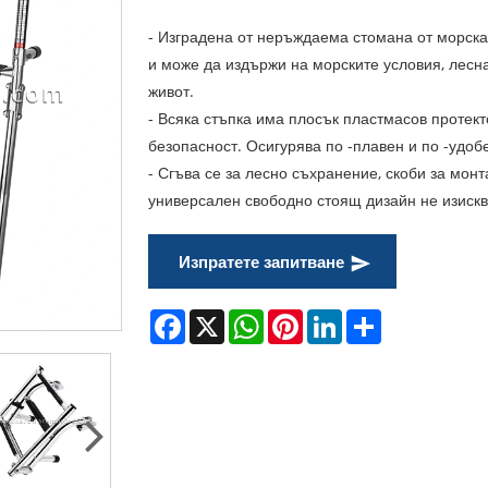
- Изградена от неръждаема стомана от морска
и може да издържи на морските условия, лесн
живот.
- Всяка стъпка има плосък пластмасов протект
безопасност. Осигурява по -плавен и по -удоб
- Сгъва се за лесно съхранение, скоби за мон
универсален свободно стоящ дизайн не изискв
Изпратете запитване
Facebook
X
WhatsApp
Pinterest
LinkedIn
Share