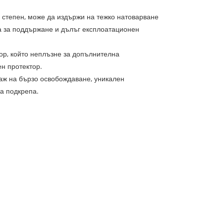
 степен, може да издържи на тежко натоварване
а за поддържане и дълъг експлоатационен
ор, който неплъзне за допълнителна
ен протектор.
таж на бързо освобождаване, уникален
а подкрепа.