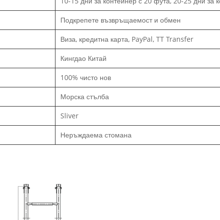
10-15 дни за контейнер с 20 фута, 20-25 дни за 
Подкрепете възвръщаемост и обмен
Виза, кредитна карта, PayPal, TT Transfer
Кингдао Китай
100% чисто нов
Морска стълба
Sliver
Неръждаема стомана