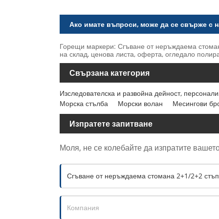
Ако имате въпроси, може да се свърже с н
Горещи маркери: Сгъване от неръждаема стомана
на склад, ценова листа, оферта, огледало полир
Свързана категория
Изследователска и развойна дейност, персонали
Морска стълба
Морски волан
Месингови бр
Изпратете запитване
Моля, не се колебайте да изпратите вашето