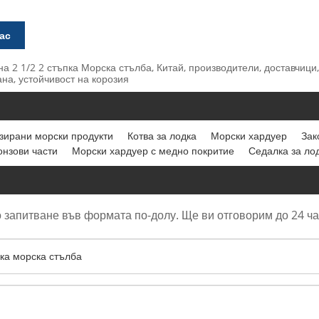
ас
 2 1/2 2 стъпка Морска стълба, Китай, производители, доставчици,
ана, устойчивост на корозия
зирани морски продукти
Котва за лодка
Морски хардуер
Зак
онзови части
Морски хардуер с медно покритие
Седалка за ло
 запитване във формата по-долу. Ще ви отговорим до 24 ча