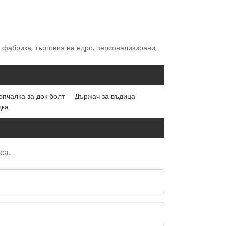
 фабрика, търговия на едро, персонализирани,
опчалка за док болт
Държач за въдица
дка
са.