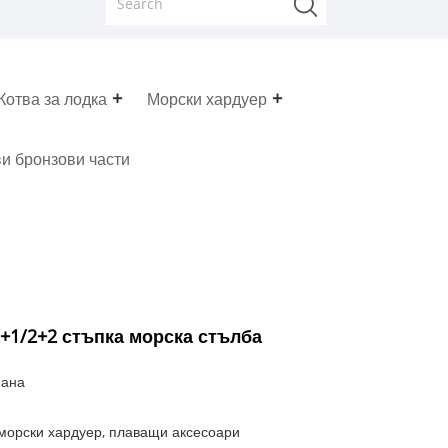
Котва за лодка
Морски хардуер
и бронзови части
+1/2+2 стъпка морска стълба
мана
 морски хардуер, плаващи аксесоари