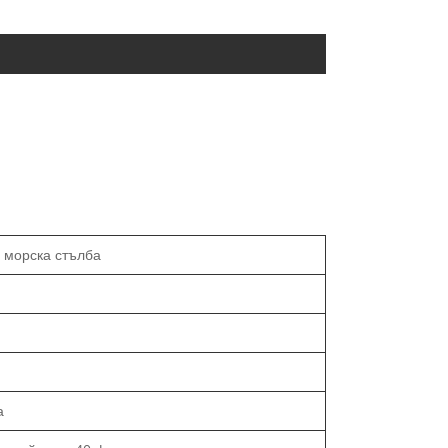
 морска стълба
а