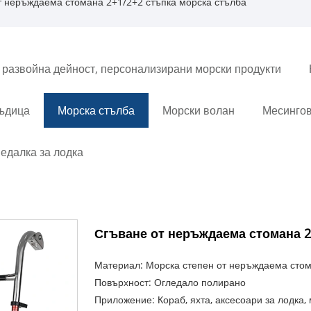
т неръждаема стомана 2+1/2+2 стъпка морска стълба
 развойна дейност, персонализирани морски продукти
въдица
Морска стълба
Морски волан
Месингов
едалка за лодка
Сгъване от неръждаема стомана 2
Материал: Морска степен от неръждаема сто
Повърхност: Огледало полирано
Приложение: Кораб, яхта, аксесоари за лодка,