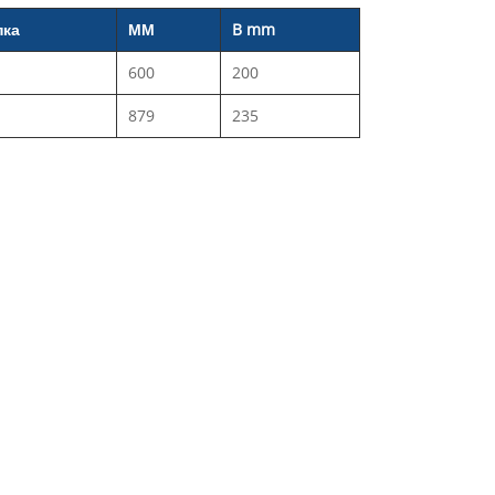
пка
ММ
B mm
600
200
879
235