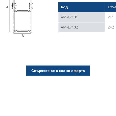
Код
Стъ
AM-L7101
2+1
AM-L7102
2+2
Свържете се с нас за оферта