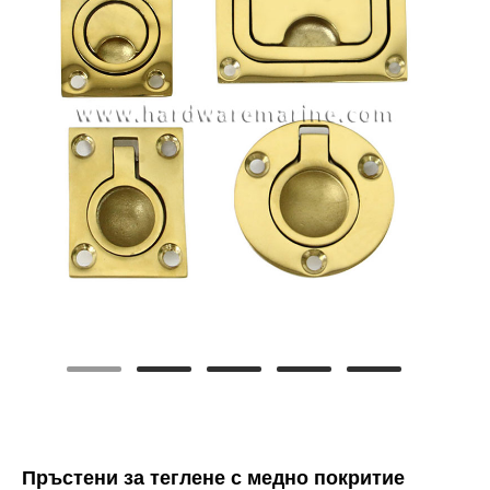
Пръстени за теглене с медно покритие