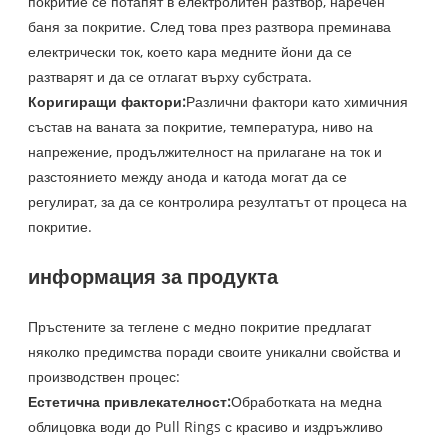
покритие се потапят в електролитен разтвор, наречен
баня за покритие. След това през разтвора преминава
електрически ток, което кара медните йони да се
разтварят и да се отлагат върху субстрата.
Коригиращи фактори:
Различни фактори като химичния
състав на ваната за покритие, температура, ниво на
напрежение, продължителност на прилагане на ток и
разстоянието между анода и катода могат да се
регулират, за да се контролира резултатът от процеса на
покритие.
информация за продукта
Пръстените за теглене с медно покритие предлагат
няколко предимства поради своите уникални свойства и
производствен процес:
Естетична привлекателност:
Обработката на медна
облицовка води до Pull Rings с красиво и издръжливо