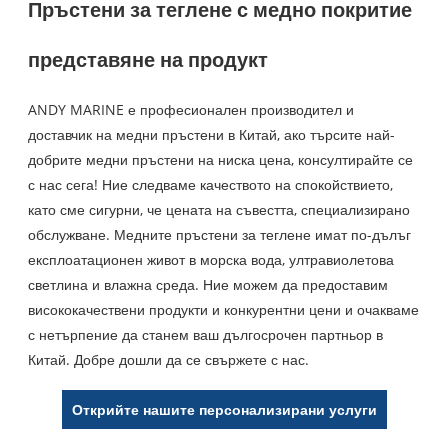
Пръстени за теглене с медно покритие
представяне на продукт
ANDY MARINE е професионален производител и
доставчик на медни пръстени в Китай, ако търсите най-
добрите медни пръстени на ниска цена, консултирайте се
с нас сега! Ние следваме качеството на спокойствието,
като сме сигурни, че цената на съвестта, специализирано
обслужване. Медните пръстени за теглене имат по-дълъг
експлоатационен живот в морска вода, ултравиолетова
светлина и влажна среда. Ние можем да предоставим
висококачествени продукти и конкурентни цени и очакваме
с нетърпение да станем ваш дългосрочен партньор в
Китай. Добре дошли да се свържете с нас.
Открийте нашите персонализирани услуги