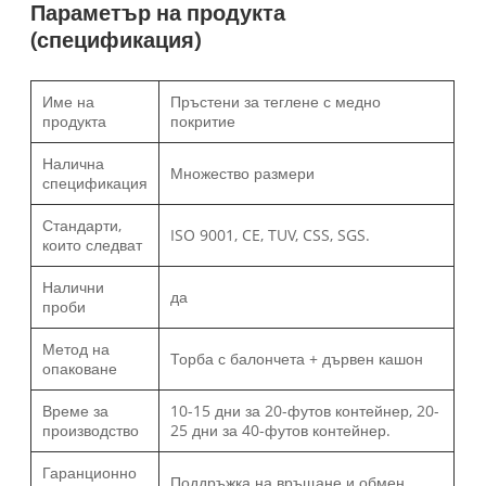
Параметър на продукта
(спецификация)
Име на
Пръстени за теглене с медно
продукта
покритие
Налична
Множество размери
спецификация
Стандарти,
ISO 9001, CE, TUV, CSS, SGS.
които следват
Налични
да
проби
Метод на
Торба с балончета + дървен кашон
опаковане
Време за
10-15 дни за 20-футов контейнер, 20-
производство
25 дни за 40-футов контейнер.
Гаранционно
Поддръжка на връщане и обмен