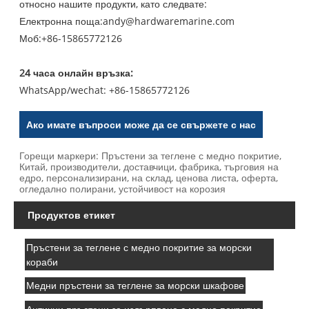
относно нашите продукти, като следвате:
Електронна поща:
andy@hardwaremarine.com
Моб:
+86-15865772126
24 часа онлайн връзка:
WhatsApp/wechat: +86-15865772126
Ако имате въпроси може да се свържете с нас
Горещи маркери: Пръстени за теглене с медно покритие,
Китай, производители, доставчици, фабрика, търговия на
едро, персонализирани, на склад, ценова листа, оферта,
огледално полирани, устойчивост на корозия
Продуктов етикет
Пръстени за теглене с медно покритие за морски
кораби
Медни пръстени за теглене за морски шкафове