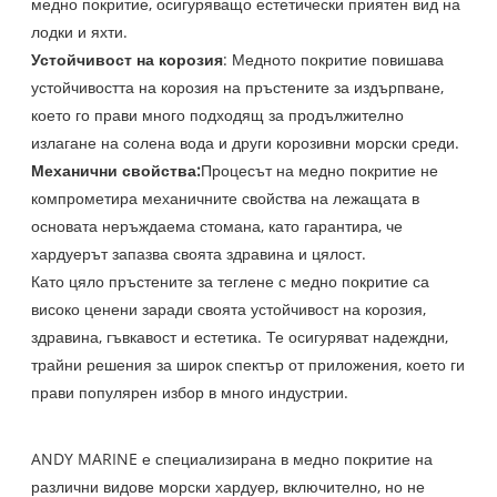
медно покритие, осигуряващо естетически приятен вид на
лодки и яхти.
Устойчивост на корозия
: Медното покритие повишава
устойчивостта на корозия на пръстените за издърпване,
което го прави много подходящ за продължително
излагане на солена вода и други корозивни морски среди.
Механични свойства:
Процесът на медно покритие не
компрометира механичните свойства на лежащата в
основата неръждаема стомана, като гарантира, че
хардуерът запазва своята здравина и цялост.
Като цяло пръстените за теглене с медно покритие са
високо ценени заради своята устойчивост на корозия,
здравина, гъвкавост и естетика. Те осигуряват надеждни,
трайни решения за широк спектър от приложения, което ги
прави популярен избор в много индустрии.
ANDY MARINE е специализирана в медно покритие на
различни видове морски хардуер, включително, но не