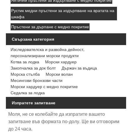
Антични пръстени за издърпване с медно покритие
Рустик медни пръстени за издърпване на вратата на
шкафа
Пръстени за дърпане с медно покритие
Свързана категория
Изследователска и развойна дейност,
персонализирани морски продукти
Котва за лодка
Морски хардуер
Закопчалка за док болт
Държач за въдица
Морска стълба
Морски волан
Месингови бронзови части
Морски хардуер с медно покритие
Седалка за лодка
Изпратете запитване
Моля, не се колебайте да изпратите вашето
запитване във формата по-долу. Ще ви отговорим
до 24 часа.