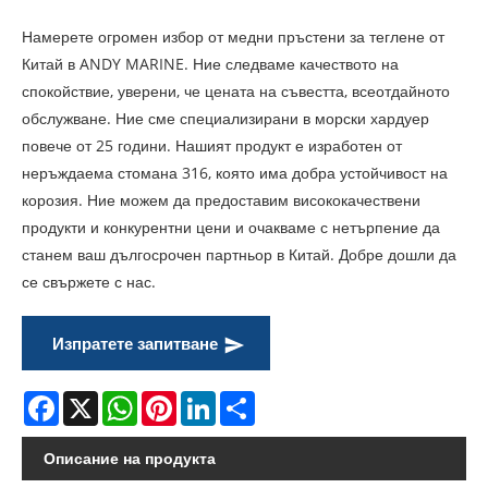
Намерете огромен избор от медни пръстени за теглене от
Китай в ANDY MARINE. Ние следваме качеството на
спокойствие, уверени, че цената на съвестта, всеотдайното
обслужване. Ние сме специализирани в морски хардуер
повече от 25 години. Нашият продукт е изработен от
неръждаема стомана 316, която има добра устойчивост на
корозия. Ние можем да предоставим висококачествени
продукти и конкурентни цени и очакваме с нетърпение да
станем ваш дългосрочен партньор в Китай. Добре дошли да
се свържете с нас.
Изпратете запитване
Facebook
X
WhatsApp
Pinterest
LinkedIn
Share
Описание на продукта