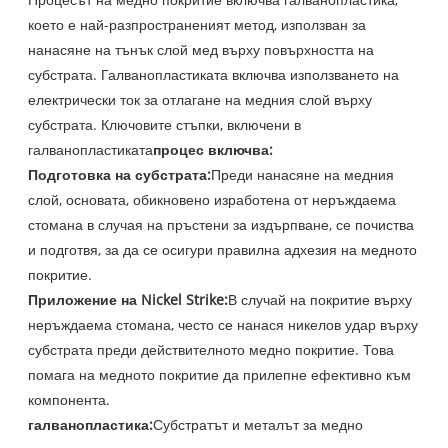
което е най-разпространеният метод, използван за
нанасяне на тънък слой мед върху повърхността на
субстрата. Галванопластиката включва използването на
електрически ток за отлагане на медния слой върху
субстрата. Ключовите стъпки, включени в
галванопластиката
процес включва:
Подготовка на субстрата:
Преди нанасяне на медния
слой, основата, обикновено изработена от неръждаема
стомана в случая на пръстени за издърпване, се почиства
и подготвя, за да се осигури правилна адхезия на медното
покритие.
Приложение на Nickel Strike:
В случай на покритие върху
неръждаема стомана, често се нанася никелов удар върху
субстрата преди действителното медно покритие. Това
помага на медното покритие да прилепне ефективно към
компонента.
галванопластика:
Субстратът и металът за медно