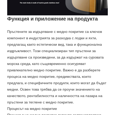
Функция и приложение на продукта
Пръстените за издърпване с медно покритие са ключов
компонент в индустрията за разходка с лодки и яхти,
предлагащ както естетически вид, така и функционална
издръжливост. Този специализиран тип пръстени за
издърпване са произведени, за да издържат на суровата
морска среда, като същевременно осигуряват
привлекателно медно покритие. Важно е да разберете
процеса на медно покритие, предимствата, които
предлага, и специфичните продукти, които могат да бъдат
медни. Освен това трябва да се проучи значението на
качеството, рентабилността и наличността на пазара на
пръстени за теглене с медно покритие.
Процесът на медно покритие
Процесът на медно покритие включва галванопластика,