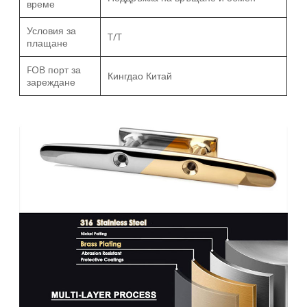
време
Условия за
T/T
плащане
FOB порт за
Кингдао Китай
зареждане