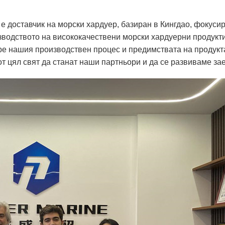
d. е доставчик на морски хардуер, базиран в Кингдао, фокус
зводството на висококачествени морски хардуерни продукти
ре нашия производствен процес и предимствата на продукта
 цял ​​свят да станат наши партньори и да се развиваме за