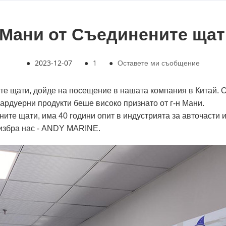
 Мани от Съединените щат
●
2023-12-07
●
1
●
Оставете ми съобщение
ите щати, дойде на посещение в нашата компания в Китай.
ардуерни продукти беше високо признато от г-н Мани.
те щати, има 40 години опит в индустрията за авточасти и 
о избра нас - ANDY MARINE.