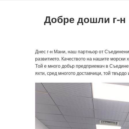
Добре дошли г-н
Днес г-н Мани, наш партньор от Съединен
развитието. Качеството на нашите морски х
Той е много добър предприемач в Съединени
яхти, сред многото доставчици, той твърд