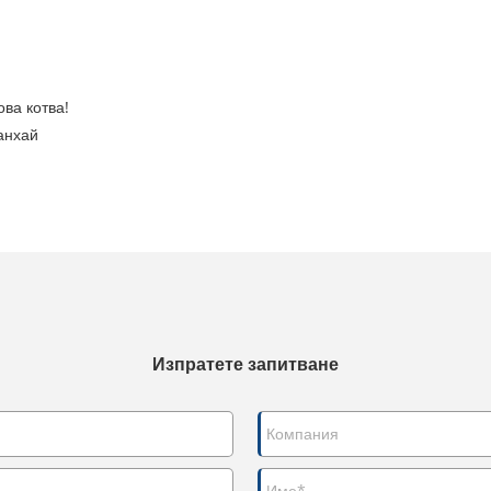
ова котва!
анхай
Изпратете запитване