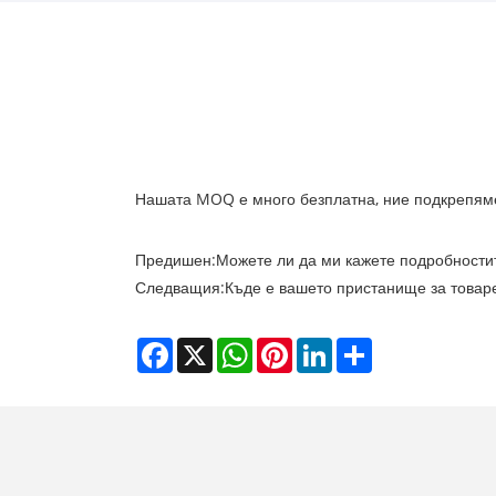
Нашата MOQ е много безплатна, ние подкрепяме
Предишен:
Можете ли да ми кажете подробностит
Следващия:
Къде е вашето пристанище за товар
Facebook
X
WhatsApp
Pinterest
LinkedIn
Share