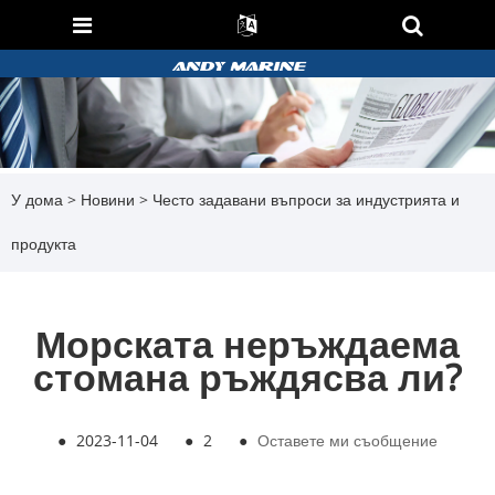
У дома
>
Новини
>
Често задавани въпроси за индустрията и
продукта
Морската неръждаема
стомана ръждясва ли?
●
2023-11-04
●
2
●
Оставете ми съобщение