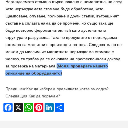
Неръждаемата стомана първоначално е немагнитна, но след
като неръждаемата стомана бъде обработена, като
щамповане, опъване, полиране и други стъпки, вътрешният
състав на сплавта няма да се промени, но също така ще
бъде повторно феромагнитен, тъй като аустенитната
структура е разрушена. Така че продуктите от неръждаема
стомана са магнитни е произходът на това. Следователно не
можем да мислим, че магнитната неръждаема стомана е
желязо, тя трябва да се основава на професионален доклад
за проверка на материала.
(Моля, проверете нашето
описание на оборудването)
Предишен:
Как да изберем правилната котва за лодка?
Следващия:
Как да поръчам?
Facebook
X
WhatsApp
Pinterest
LinkedIn
Share