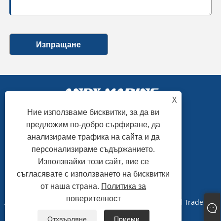
Изпращане
X
Ние използваме бисквитки, за да ви
предложим по-добро сърфиране, да
+86-15865772126
анализираме трафика на сайта и да
персонализираме съдържанието.
andy@hardwaremarine.com
Използвайки този сайт, вие се
съгласявате с използването на бисквитки
от наша страна.
Политика за
поверителност
Авторско право © 2023 Shandong Power Industry and Trade Co.,
Ltd. Всички права запазени.
Отхвърляне
Приеми