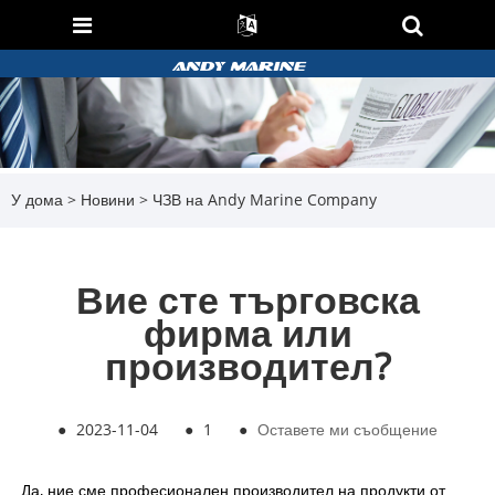
У дома
>
Новини
>
ЧЗВ на Andy Marine Company
Вие сте търговска
фирма или
производител?
●
2023-11-04
●
1
●
Оставете ми съобщение
Да, ние сме професионален производител на продукти от