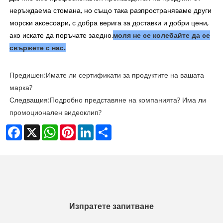
неръждаема стомана, но също така разпространяваме други
морски аксесоари, с добра верига за доставки и добри цени,
ако искате да поръчате заедно,
моля не се колебайте да се
свържете с нас.
Предишен:
Имате ли сертификати за продуктите на вашата
марка?
Следващия:
Подробно представяне на компанията? Има ли
промоционален видеоклип?
Facebook
X
WhatsApp
Pinterest
LinkedIn
Share
Изпратете запитване