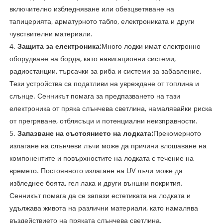
включително избледняване или обезцветяване на
тапицерията, арматурното табло, електрониката и други
чувствителни материали.
4.
Защита за електроника:
Много лодки имат електронно
оборудване на борда, като навигационни системи,
радиостанции, търсачки за риба и системи за забавление.
Тези устройства са податливи на увреждане от топлина и
слънце. Сенникът помага за предпазването на тази
електроника от пряка слънчева светлина, намалявайки риска
от прегряване, отблясъци и потенциални неизправности.
5.
Запазване на състоянието на лодката:
Прекомерното
излагане на слънчеви лъчи може да причини влошаване на
компонентите и повърхностите на лодката с течение на
времето. Постоянното излагане на UV лъчи може да
избледнее боята, гел лака и други външни покрития.
Сенникът помага да се запази естетиката на лодката и
удължава живота на различни материали, като намалява
въздействието на пряката слънчева светлина.