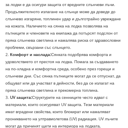
за лодки е да осигури защита от вредните слънчеви лъчи.
Продължителното излагане на слънце може да доведе до
слънчево изгаряне, топлинен удар и дълготрайно увреждане
на кожата. Наличието на сянка на лодка позволява на
пътниците и членовете на екипажа да потърсят подслон от
пряка слънчева светлина и намалява риска от здравословни
проблеми, свързани със слънцето.
2.
Комфорт и наслада:
Сянката подобрява комфорта и
удоволствието от престоя на лодка. Помага за създаването
на по-хладна и комфортна среда, особено през горещи и
слънчеви дни. Със сянка пътниците могат да се отпуснат, да
общуват или да участват в дейности, без да се излагат на
пряка слънчева светлина и прекомерна топлина.
3.
UV защита:
Структурите на сенниците често идват с
материали, които осигуряват UV защита. Тези материали
имат вградени свойства, които блокират или намаляват
проникването на ултравиолетова (UV) радиация. UV лъчите
могат да причинят щети на интериора на лодката,