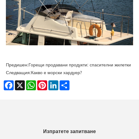
Предишен:
Горещи продавани продукти: спасителни жилетки
Следващия:
Какво е морски хардуер?
Facebook
X
WhatsApp
Pinterest
LinkedIn
Share
Изпратете запитване