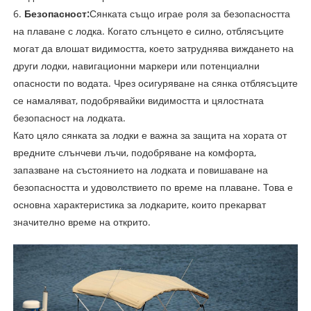
6.
Безопасност:
Сянката също играе роля за безопасността
на плаване с лодка. Когато слънцето е силно, отблясъците
могат да влошат видимостта, което затруднява виждането на
други лодки, навигационни маркери или потенциални
опасности по водата. Чрез осигуряване на сянка отблясъците
се намаляват, подобрявайки видимостта и цялостната
безопасност на лодката.
Като цяло сянката за лодки е важна за защита на хората от
вредните слънчеви лъчи, подобряване на комфорта,
запазване на състоянието на лодката и повишаване на
безопасността и удоволствието по време на плаване. Това е
основна характеристика за лодкарите, които прекарват
значително време на открито.