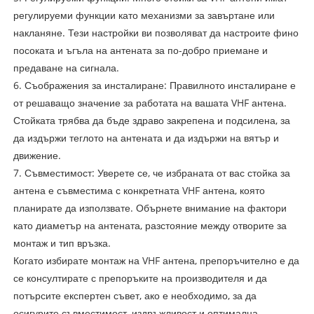
регулируеми функции като механизми за завъртане или
накланяне. Тези настройки ви позволяват да настроите фино
посоката и ъгъла на антената за по-добро приемане и
предаване на сигнала.
6. Съображения за инсталиране: Правилното инсталиране е
от решаващо значение за работата на вашата VHF антена.
Стойката трябва да бъде здраво закрепена и подсилена, за
да издържи теглото на антената и да издържи на вятър и
движение.
7. Съвместимост: Уверете се, че избраната от вас стойка за
антена е съвместима с конкретната VHF антена, която
планирате да използвате. Обърнете внимание на фактори
като диаметър на антената, разстояние между отворите за
монтаж и тип връзка.
Когато избирате монтаж на VHF антена, препоръчително е да
се консултирате с препоръките на производителя и да
потърсите експертен съвет, ако е необходимо, за да
осигурите съвместимост, издръжливост и оптимална