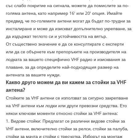
със слабо покритие на сигнала, можете да помислите за по-
голяма антена, като например 16' или 20' опция. Имайте
предвид, че по-големите антени могат да бъдат по-трудни за
инсталиране и може да изискват допълнително укрепване, за
да издържат теглото си и устойчивостта на вятър.
От съществено значение е да се консултирате с експерти
или да се обърнете към препоръките на производителя на
лодката за вашето специфично VHF радио и изисквания за
плаване, за да определите най-подходящия размер на
антената за вашите нужди.
Какво друго можем да ви кажем за стойки за VHF
антена?
Стойките за VHF антени се използват за сигурно закрепване
на VHF антени към лодки или други превозни средства. Ето
някои ключови моменти относно стойки за VHF антена:
1. Видове стойки: Предлагат се различни видове стойки за
VHF антени, включително стойки за релси, стойки за палуба,
стойки за мачта и стойки с тресчотка. Изборът на монтаж