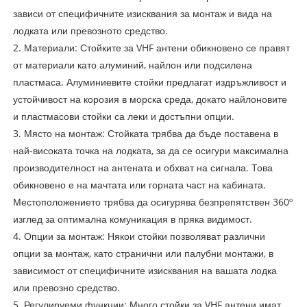
зависи от специфичните изисквания за монтаж и вида на
лодката или превозното средство.
2. Материали: Стойките за VHF антени обикновено се правят
от материали като алуминий, найлон или подсилена
пластмаса. Алуминиевите стойки предлагат издръжливост и
устойчивост на корозия в морска среда, докато найлоновите
и пластмасови стойки са леки и достъпни опции.
3. Място на монтаж: Стойката трябва да бъде поставена в
най-високата точка на лодката, за да се осигури максимална
производителност на антената и обхват на сигнала. Това
обикновено е на мачтата или горната част на кабината.
Местоположението трябва да осигурява безпрепятствен 360º
изглед за оптимална комуникация в пряка видимост.
4. Опции за монтаж: Някои стойки позволяват различни
опции за монтаж, като странични или палубни монтажи, в
зависимост от специфичните изисквания на вашата лодка
или превозно средство.
5. Регулируеми функции: Много стойки за VHF антени имат