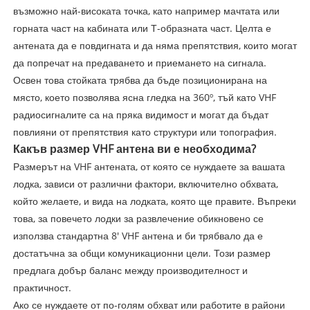
възможно най-високата точка, като например мачтата или
горната част на кабината или Т-образната част. Целта е
антената да е повдигната и да няма препятствия, които могат
да попречат на предаването и приемането на сигнала.
Освен това стойката трябва да бъде позиционирана на
място, което позволява ясна гледка на 360º, тъй като VHF
радиосигналите са на пряка видимост и могат да бъдат
повлияни от препятствия като структури или топография.
Какъв размер VHF антена ви е необходима?
Размерът на VHF антената, от която се нуждаете за вашата
лодка, зависи от различни фактори, включително обхвата,
който желаете, и вида на лодката, която ще правите. Въпреки
това, за повечето лодки за развлечение обикновено се
използва стандартна 8' VHF антена и би трябвало да е
достатъчна за общи комуникационни цели. Този размер
предлага добър баланс между производителност и
практичност.
Ако се нуждаете от по-голям обхват или работите в райони