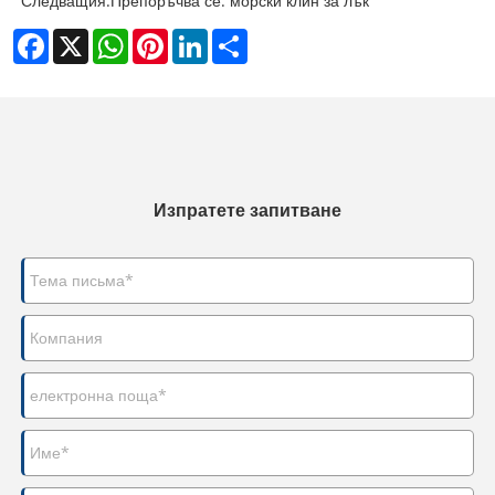
Следващия:
Препоръчва се: морски клин за лък
Facebook
X
WhatsApp
Pinterest
LinkedIn
Share
Изпратете запитване