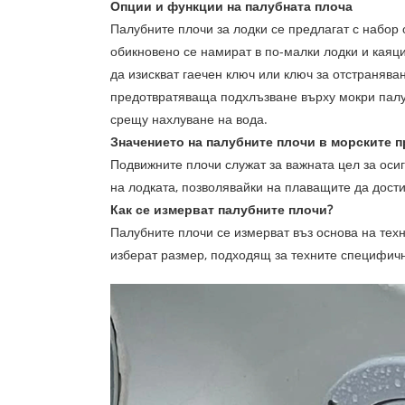
Опции и функции на палубната плоча
Палубните плочи за лодки се предлагат с набор
обикновено се намират в по-малки лодки и каяц
да изискват гаечен ключ или ключ за отстранява
предотвратяваща подхлъзване върху мокри палу
срещу нахлуване на вода.
Значението на палубните плочи в морските 
Подвижните плочи служат за важната цел за оси
на лодката, позволявайки на плаващите да дости
Как се измерват палубните плочи?
Палубните плочи се измерват въз основа на тех
изберат размер, подходящ за техните специфич