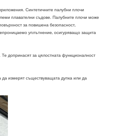
и приложения. Синтетичните палубни плочи
големи плавателни съдове. Палубните плочи може
 повърхност за повишена безопасност,
непроницаемо уплътнение, осигуряващо защита
е. Те допринасят за цялостната функционалност
ва да измерят съществуващата дупка или да