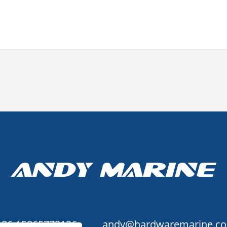
+86-15865772126
andy@hardwaremarine.c