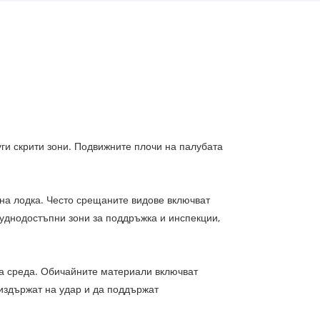
уги скрити зони. Подвижните плочи на палубата
 на лодка. Често срещаните видове включват
руднодостъпни зони за поддръжка и инспекции,
ка среда. Обичайните материали включват
 издържат на удар и да поддържат