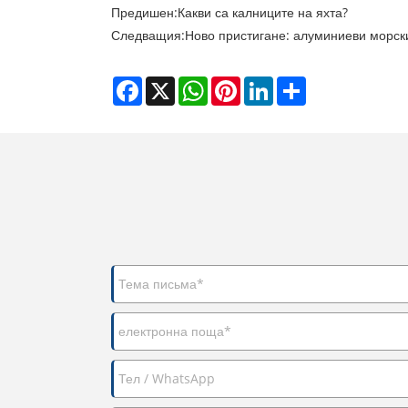
Предишен:
Какви са калниците на яхта?
Следващия:
Ново пристигане: алуминиеви морск
Facebook
X
WhatsApp
Pinterest
LinkedIn
Share