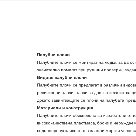
Палубни плочи
Палубните плочи се монтират на лодки, за да ос
значително помагат при рутинни проверки, зада
Видове палубни плочи
Палубните плочи се предлагат в различни видов
ревизионни плочи, плочи за достъп и завинтващ
докато завинтващите се плочи на палубата предл
Материали и конструкция
Палубните плочи обикновено са изработени от 
висококачествена пластмаса, бронз и неръждаем
водонепропускливост във влажни морски услови