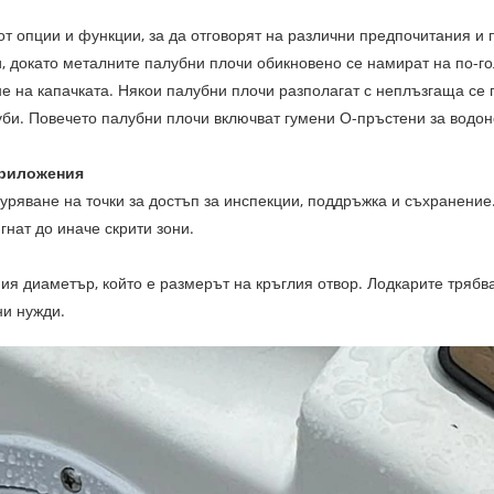
 от опции и функции, за да отговорят на различни предпочитания 
и, докато металните палубни плочи обикновено се намират на по-
не на капачката. Някои палубни плочи разполагат с неплъзгаща се
би. Повечето палубни плочи включват гумени О-пръстени за водо
приложения
гуряване на точки за достъп за инспекции, поддръжка и съхранени
гнат до иначе скрити зони.
ния диаметър, който е размерът на кръглия отвор. Лодкарите тряб
ни нужди.