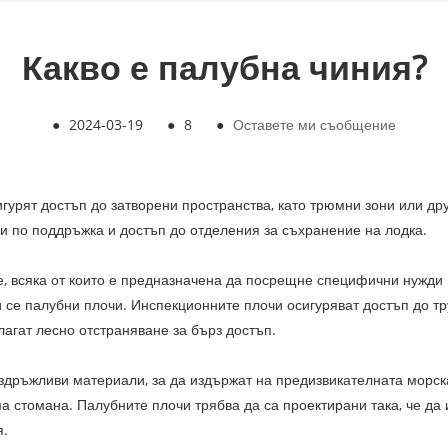
Какво е палубна чиния?
●
2024-03-19
●
8
●
Оставете ми съобщение
игурят достъп до затворени пространства, като трюмни зони или др
чи по поддръжка и достъп до отделения за съхранение на лодка.
е, всяка от които е предназначена да посрещне специфични нужди
и се палубни плочи. Инспекционните плочи осигуряват достъп до т
агат лесно отстраняване за бърз достъп.
издръжливи материали, за да издържат на предизвикателната морс
а стомана. Палубните плочи трябва да са проектирани така, че да
я.