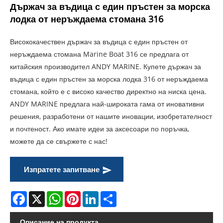
Държач за въдица с един пръстен за морска
лодка от неръждаема стомана 316
Висококачествен държач за въдица с един пръстен от
неръждаема стомана Marine Boat 316 се предлага от
китайския производител ANDY MARINE. Купете държач за
въдица с един пръстен за морска лодка 316 от неръждаема
стомана, който е с високо качество директно на ниска цена.
ANDY MARINE предлага най-широката гама от иновативни
решения, разработени от нашите иновации, изобретателност
и почтеност. Ако имате идеи за аксесоари по поръчка,
можете да се свържете с нас!
Изпратете запитване
Facebook
X
WhatsApp
Pinterest
LinkedIn
Share
Описание на продукта