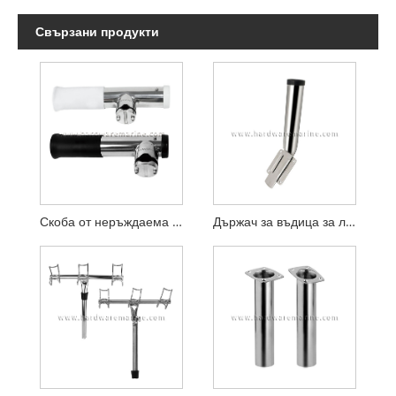
Свързани продукти
Скоба от неръждаема стомана 316 върху държача на пръта с вложка за тръба
Държач за въдица за лодка с плъзгащо се монтиране Подвижна основа от неръждаема стомана