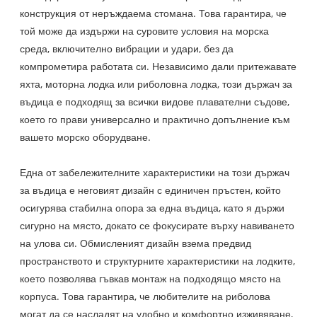
конструкция от неръждаема стомана. Това гарантира, че
той може да издържи на суровите условия на морска
среда, включително вибрации и удари, без да
компрометира работата си. Независимо дали притежавате
яхта, моторна лодка или риболовна лодка, този държач за
въдица е подходящ за всички видове плавателни съдове,
което го прави универсално и практично допълнение към
вашето морско оборудване.
Една от забележителните характеристики на този държач
за въдица е неговият дизайн с единичен пръстен, който
осигурява стабилна опора за една въдица, като я държи
сигурно на място, докато се фокусирате върху навиването
на улова си. Обмисленият дизайн взема предвид
пространството и структурните характеристики на лодките,
което позволява гъвкав монтаж на подходящо място на
корпуса. Това гарантира, че любителите на риболова
могат да се насладят на удобно и комфортно изживяване,