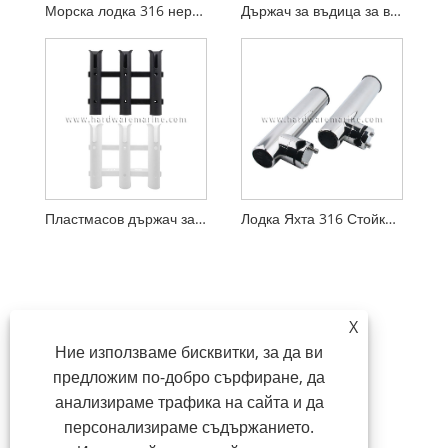
Морска лодка 316 неръждаема стомана с троен пръстен, регулируем държач за въдица
Държач за въдица за вдигнат монтаж от неръждаема стомана 316
Пластмасов държач за въдица Стойка за съхранение на морски тръби
Лодка Яхта 316 Стойка от неръждаема стомана Регулируем държач за въдица
X
Ние използваме бисквитки, за да ви
предложим по-добро сърфиране, да
анализираме трафика на сайта и да
персонализираме съдържанието.