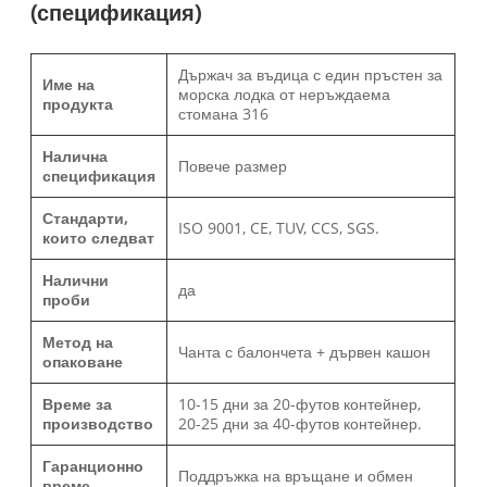
(спецификация)
Държач за въдица с един пръстен за
Име на
морска лодка от неръждаема
продукта
стомана 316
Налична
Повече размер
спецификация
Стандарти,
ISO 9001, CE, TUV, CCS, SGS.
които следват
Налични
да
проби
Метод на
Чанта с балончета + дървен кашон
опаковане
Време за
10-15 дни за 20-футов контейнер,
производство
20-25 дни за 40-футов контейнер.
Гаранционно
Поддръжка на връщане и обмен
време