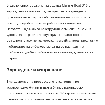
В заключение, държачът за въдица Marine Boat 316 от
неръждаема стомана с един пръстен е надежден и
практичен аксесоар за собствениците на лодки, които
искат да подобрят своето риболовно изживяване.
Неговата издръжлива конструкция, обмислен дизайн и
удобни за потребителя функции го правят ценно
допълнение към всяка морска настройка, гарантирайки, че
любителите на риболова могат да се насладят на
стабилно и удобно риболовно изживяване, докато са на
открито.
Зареждане и изпращане
Благодарение на превъзходното качество, ние
установяваме близки и дълги бизнес партньорски
отношения с клиенти от повече от 30 страни и получихме
толкова много положителни отзиви относно качеството.