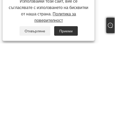
Използвайки този сайт, вие се
съгласявате с използването на бисквитки
от наша страна.
Политика за
поверителност
Отхвърляне
Приеми
+86-15865772126
andy@hardwaremarine.com
Авторско право © 2023 Shandong Power Industry and Trade Co.,