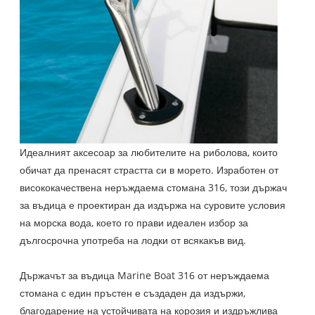
Идеалният аксесоар за любителите на риболова, които
обичат да пренасят страстта си в морето. Изработен от
висококачествена неръждаема стомана 316, този държач
за въдица е проектиран да издържа на суровите условия
на морска вода, което го прави идеален избор за
дългосрочна употреба на лодки от всякакъв вид.
Държачът за въдица Marine Boat 316 от неръждаема
стомана с един пръстен е създаден да издържи,
благодарение на устойчивата на корозия и издръжлива