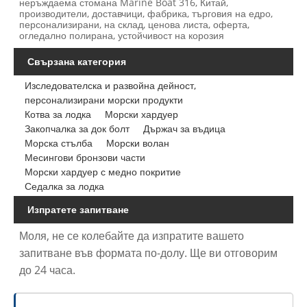
неръждаема стомана Marine Boat 316, Китай,
производители, доставчици, фабрика, търговия на едро,
персонализирани, на склад, ценова листа, оферта,
огледално полирана, устойчивост на корозия
Свързана категория
Изследователска и развойна дейност,
персонализирани морски продукти
Котва за лодка
Морски хардуер
Закопчалка за док болт
Държач за въдица
Морска стълба
Морски волан
Месингови бронзови части
Морски хардуер с медно покритие
Седалка за лодка
Изпратете запитване
Моля, не се колебайте да изпратите вашето
запитване във формата по-долу. Ще ви отговорим
до 24 часа.