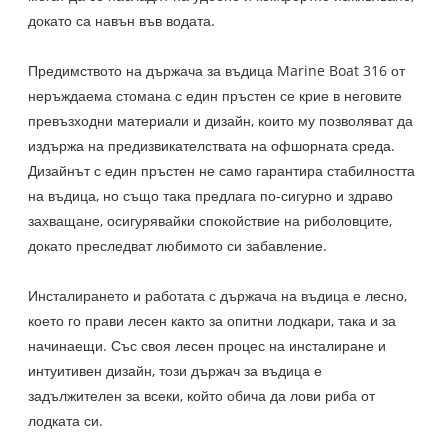
докато са навън във водата.
Предимството на държача за въдица Marine Boat 316 от
неръждаема стомана с един пръстен се крие в неговите
превъзходни материали и дизайн, които му позволяват да
издържа на предизвикателствата на офшорната среда.
Дизайнът с един пръстен не само гарантира стабилността
на въдица, но също така предлага по-сигурно и здраво
захващане, осигурявайки спокойствие на риболовците,
докато преследват любимото си забавление.
Инсталирането и работата с държача на въдица е лесно,
което го прави лесен както за опитни лодкари, така и за
начинаещи. Със своя лесен процес на инсталиране и
интуитивен дизайн, този държач за въдица е
задължителен за всеки, който обича да лови риба от
лодката си.