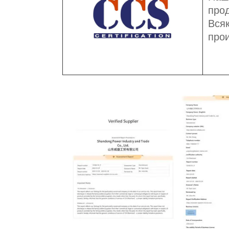
прод
Всяк
прои