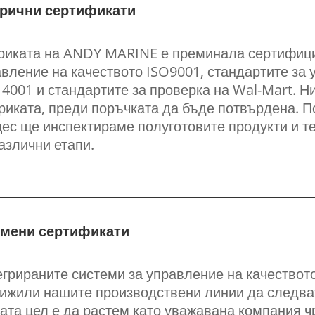
рични сертификати
риката на ANDY MARINE е преминала сертифици
вление на качеството ISO9001, стандартите за 
4001 и стандартите за проверка на Wal-Mart. 
иката, преди поръчката да бъде потвърдена. П
ес ще инспектираме полуготовите продукти и те
азлични етапи.
мени сертификати
грираните системи за управление на качеството
ижили нашите производствени линии да следват
та цел е да растем като уважавана компания ч