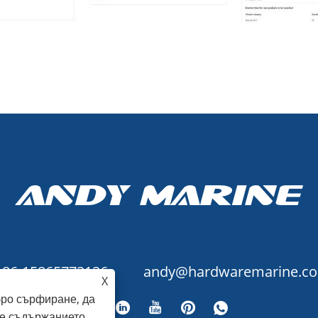
+86-15865772126
andy@hardwaremarine.c
X
бро сърфиране, да
е съдържанието.