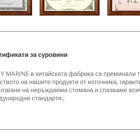
тификати за суровини
Y MARINE в китайската фабрика са преминали т
ството на нашите продукти от източника, гаран
лзване на неръждаема стомана и спазваме вси
дународни стандарти.;