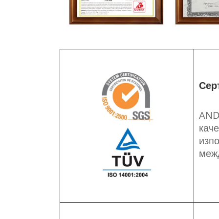
Сер
AND
каче
изпо
меж