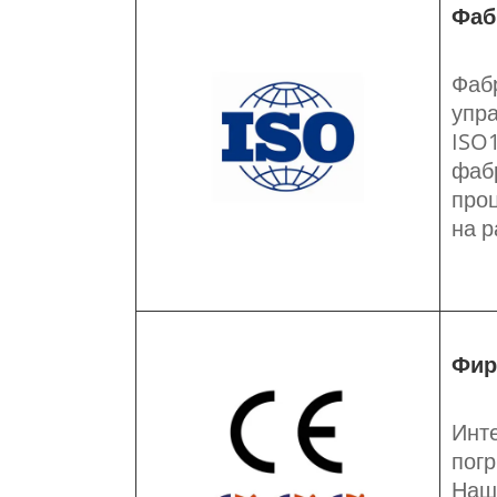
Фаб
Фаб
упра
ISO1
фабр
проц
на р
Фир
Инте
погр
Наша