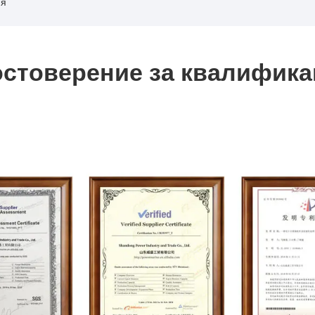
ия
остоверение за квалифика