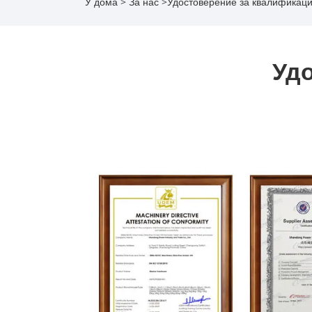
У дома
>
За нас
>
Удостоверение за квалификац
Уд