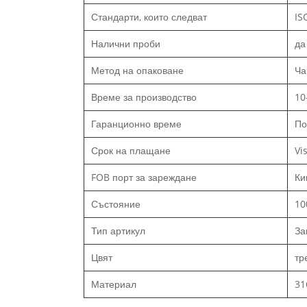
Стандарти, които следват
IS
Налични проби
да
Метод на опаковане
Ча
Време за производство
10
Гаранционно време
По
Срок на плащане
Vi
FOB порт за зареждане
Ки
Състояние
10
Тип артикул
За
Цвят
тр
Материал
31