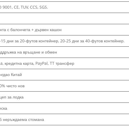
O 9001, CE, TUV, CCS, SGS.
нта с балончета + дървен кашон
-15 дни за 20-футов контейнер, 20-25 дни за 40-футов контейнер.
ддръжка на връщане и обмен
sa, кредитна карта, PayPal, TT трансфер
нгдао Китай
0% чисто нов
цеп за лодка
еска
6 неръждаема стомана