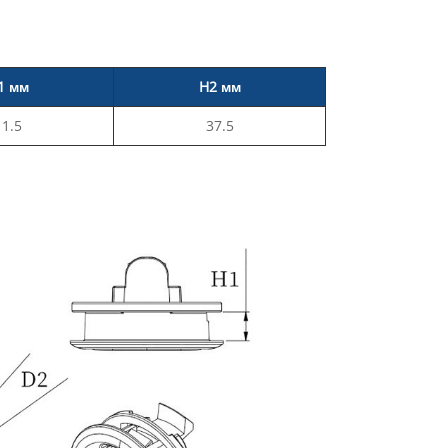
1 мм
H2 мм
11.5
37.5