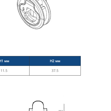
H1 мм
H2 мм
11.5
37.5