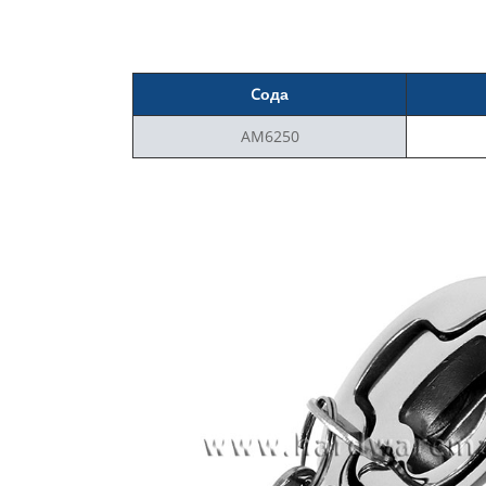
C
ода
AM6250