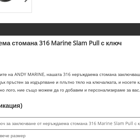
ма стомана 316 Marine Slam Pull с ключ
лите на ANDY MARINE, нашата 316 неръждаема стомана заключващ с
к пръстен за издърпване и плътно тяло на ключалката, и носете к
но лого, ние също можем да го добавим и персонализираме за вас
икация)
юч за заключване от неръждаема стомана 316 Marine Slam Pull с 
вече размер