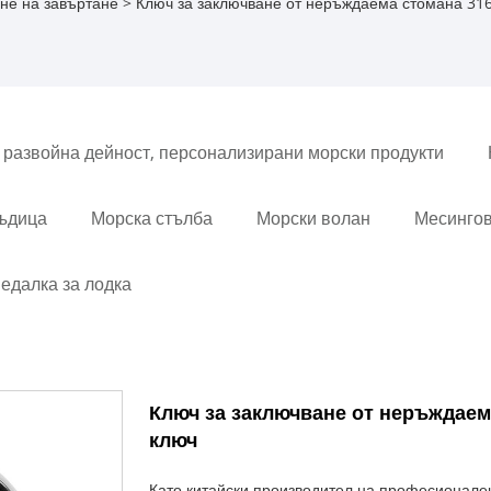
не на завъртане
> Ключ за заключване от неръждаема стомана 316
 развойна дейност, персонализирани морски продукти
въдица
Морска стълба
Морски волан
Месингов
едалка за лодка
Ключ за заключване от неръждаема
ключ
Като китайски производител на професиона