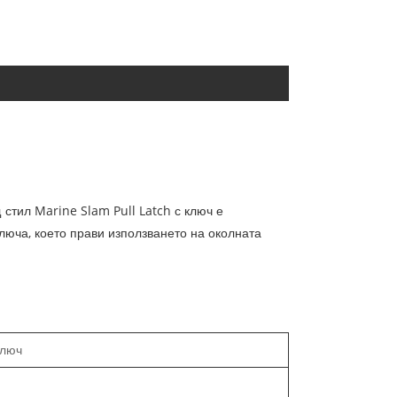
тил Marine Slam Pull Latch с ключ е
люча, което прави използването на околната
.
ключ