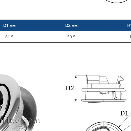
D1 мм
D2 мм
H
61.5
50.5