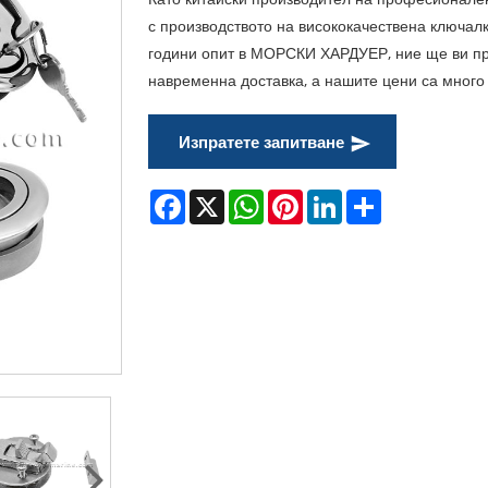
с производството на висококачествена ключалк
години опит в МОРСКИ ХАРДУЕР, ние ще ви п
навременна доставка, а нашите цени са много 
Изпратете запитване
Facebook
X
WhatsApp
Pinterest
LinkedIn
Share