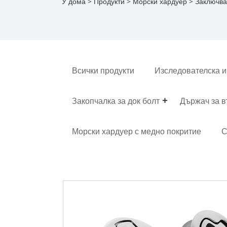
У дома
>
Продукти
>
Морски хардуер
>
Заключва
Всички продукти
Изследователска и
Закопчалка за док болт
Държач за 
Морски хардуер с медно покритие
С