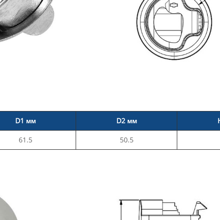
D1 мм
D2 мм
61.5
50.5