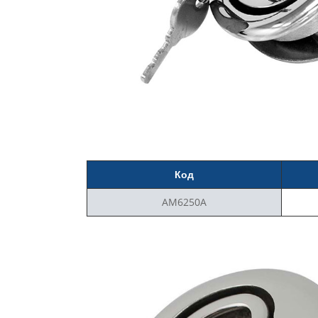
Код
AM6250A