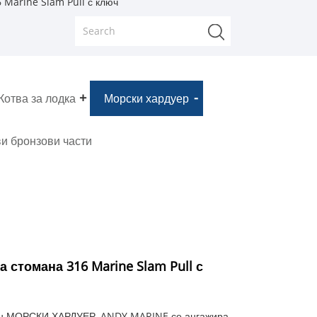
 Marine Slam Pull с ключ
Котва за лодка
Морски хардуер
и бронзови части
 стомана 316 Marine Slam Pull с
лен МОРСКИ ХАРДУЕР, ANDY MARINE се ангажира